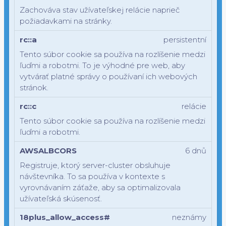
Zachováva stav užívateľskej relácie naprieč
požiadavkami na stránky.
rc::a
persistentní
Tento súbor cookie sa používa na rozlíšenie medzi
ľuďmi a robotmi. To je výhodné pre web, aby
vytvárať platné správy o používaní ich webových
stránok.
rc::c
relácie
Tento súbor cookie sa používa na rozlíšenie medzi
ľuďmi a robotmi.
AWSALBCORS
6 dnů
Registruje, ktorý server-cluster obsluhuje
návštevníka. To sa používa v kontexte s
vyrovnávaním záťaže, aby sa optimalizovala
užívateľská skúsenosť.
18plus_allow_access#
neznámy