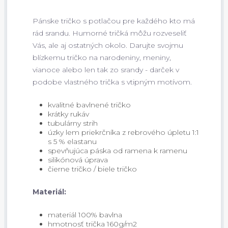
Pánske tričko s potlačou pre každého kto má
rád srandu. Humorné tričká môžu rozveseliť
Vás, ale aj ostatných okolo. Darujte svojmu
blízkemu tričko na narodeniny, meniny,
vianoce alebo len tak zo srandy - darček v
podobe vlastného trička s vtipným motívom.
kvalitné bavlnené tričko
krátky rukáv
tubulárny strih
úzky lem priekrčníka z rebrového úpletu 1:1
s 5 % elastanu
spevňujúca páska od ramena k ramenu
silikónová úprava
čierne tričko / biele tričko
Materiál:
materiál 100% bavlna
hmotnosť trička 160g/m2