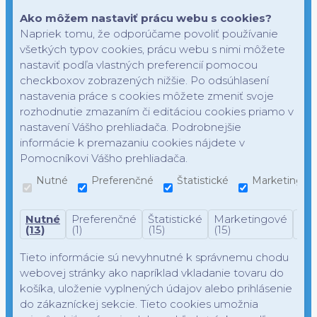
Ako môžem nastaviť prácu webu s cookies?
Napriek tomu, že odporúčame povoliť používanie
všetkých typov cookies, prácu webu s nimi môžete
nastaviť podľa vlastných preferencií pomocou
checkboxov zobrazených nižšie. Po odsúhlasení
nastavenia práce s cookies môžete zmeniť svoje
rozhodnutie zmazaním či editáciou cookies priamo v
nastavení Vášho prehliadača. Podrobnejšie
informácie k premazaniu cookies nájdete v
Pomocníkovi Vášho prehliadača.
Nutné
Preferenčné
Štatistické
Marketingov
Nutné
Preferenčné
Štatistické
Marketingové
Nek
(13)
(1)
(15)
(15)
(7)
Tieto informácie sú nevyhnutné k správnemu chodu
webovej stránky ako napríklad vkladanie tovaru do
košíka, uloženie vyplnených údajov alebo prihlásenie
do zákazníckej sekcie.
Tieto cookies umožnia