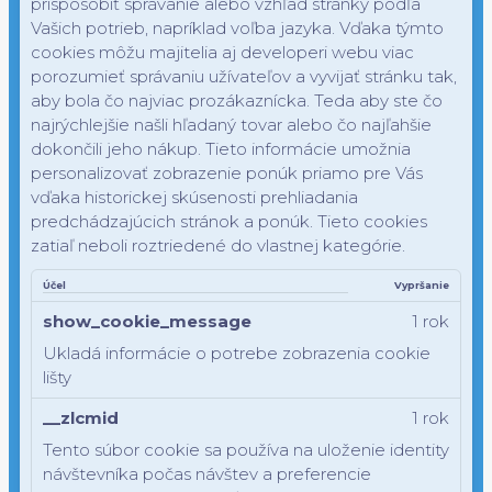
prispôsobiť správanie alebo vzhľad stránky podľa
Vašich potrieb, napríklad voľba jazyka.
Vďaka týmto
cookies môžu majitelia aj developeri webu viac
porozumieť správaniu užívateľov a vyvijať stránku tak,
aby bola čo najviac prozákaznícka. Teda aby ste čo
najrýchlejšie našli hľadaný tovar alebo čo najľahšie
dokončili jeho nákup.
Tieto informácie umožnia
personalizovať zobrazenie ponúk priamo pre Vás
vďaka historickej skúsenosti prehliadania
predchádzajúcich stránok a ponúk.
Tieto cookies
zatiaľ neboli roztriedené do vlastnej kategórie.
Účel
Vypršanie
show_cookie_message
1 rok
Ukladá informácie o potrebe zobrazenia cookie
lišty
__zlcmid
1 rok
Tento súbor cookie sa používa na uloženie identity
návštevníka počas návštev a preferencie