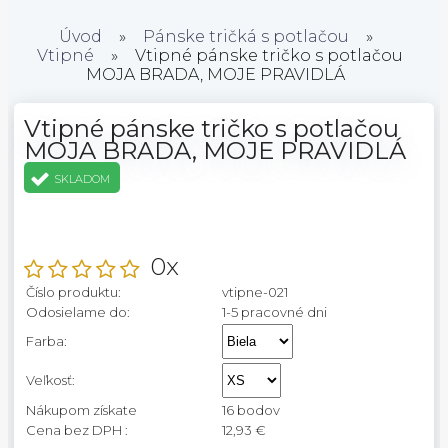
Úvod
»
Pánske tričká s potlačou
»
Vtipné
»
Vtipné pánske tričko s potlačou
MOJA BRADA, MOJE PRAVIDLÁ
Vtipné pánske tričko s potlačou
MOJA BRADA, MOJE PRAVIDLÁ
SKLADOM
0x
Číslo produktu:
vtipne-021
Odosielame do:
1-5 pracovné dni
Farba:
Veľkosť:
Nákupom získate
16 bodov
Cena bez DPH :
12,93 €