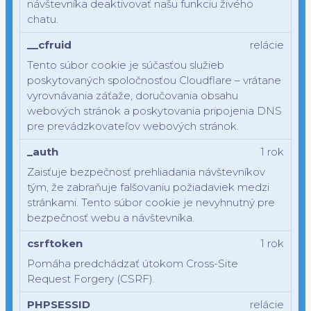
návštevníka deaktivovať našu funkciu živého
chatu.
__cfruid
relácie
Tento súbor cookie je súčasťou služieb
poskytovaných spoločnosťou Cloudflare – vrátane
vyrovnávania záťaže, doručovania obsahu
webových stránok a poskytovania pripojenia DNS
pre prevádzkovateľov webových stránok.
_auth
1 rok
Zaisťuje bezpečnosť prehliadania návštevníkov
tým, že zabraňuje falšovaniu požiadaviek medzi
stránkami. Tento súbor cookie je nevyhnutný pre
bezpečnosť webu a návštevníka.
csrftoken
1 rok
Pomáha predchádzať útokom Cross-Site
Request Forgery (CSRF).
PHPSESSID
relácie