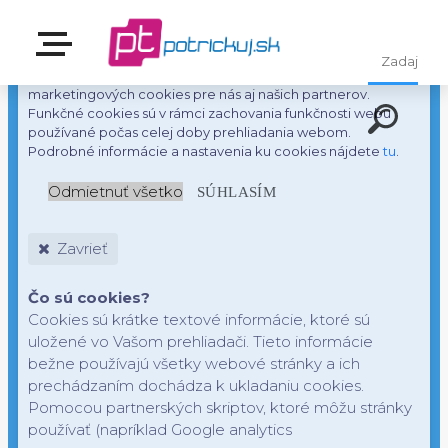
S cieľom uľahčiť používateľom používať naše webové
stránky využívame cookies. Kliknutím na tlačidlo "OK"
súhlasíte s použitím preferenčných, štatistických aj
marketingových cookies pre nás aj našich partnerov.
Funkčné cookies sú v rámci zachovania funkčnosti webu
používané počas celej doby prehliadania webom.
Podrobné informácie a nastavenia ku cookies nájdete
tu
.
Odmietnuť všetko
SÚHLASÍM
Zavrieť
Čo sú cookies?
Cookies sú krátke textové informácie, ktoré sú
uložené vo Vašom prehliadači. Tieto informácie
bežne používajú všetky webové stránky a ich
prechádzaním dochádza k ukladaniu cookies.
Pomocou partnerských skriptov, ktoré môžu stránky
používať (napríklad Google analytics